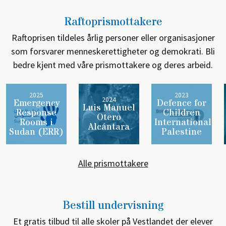
Raftoprismottakere
Raftoprisen tildeles årlig personer eller organisasjoner
som forsvarer menneskerettigheter og demokrati. Bli
bedre kjent med våre prismottakere og deres arbeid.
2025
2023
2024
Emergency
Defence for
Luis Manuel
Response
Children
Otero
Rooms i
International-
Alcántara
Sudan (ERR)
Palestine
Alle prismottakere
Bestill undervisning
Et gratis tilbud til alle skoler på Vestlandet der elever